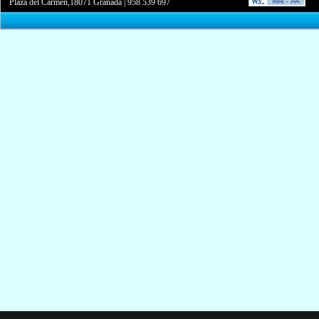
Plaza del Carmen,18071 Granada
|
958 539 697