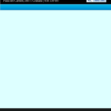
Plaza del Carmen,18071 Granada
|
958 539 697