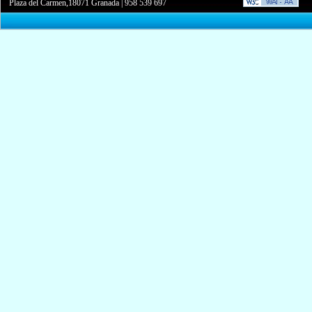
Plaza del Carmen,18071 Granada
|
958 539 697