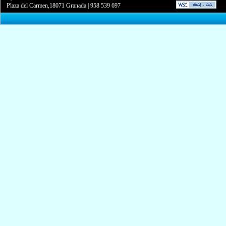
Plaza del Carmen,18071 Granada
|
958 539 697