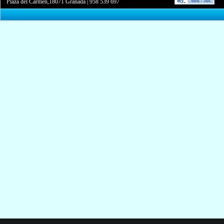
Plaza del Carmen,18071 Granada
|
958 539 697