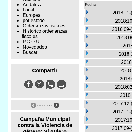
Andaluza
Fecha
Local
2018:11-
Europea
por estado
2018:10
Ordenanzas fiscales
2018:09-
Histórico ordenanzas
fiscales
2018:0
P.G.O.U.
2018
Novedades
Buscar
2018:0
2018
Compartir
2018:
2018:
2018:02
2018:
2017:12-
2017:11-
Campaña Municipal
2017:10
contra la Violencia de
2017:09-
género: Sí quiero