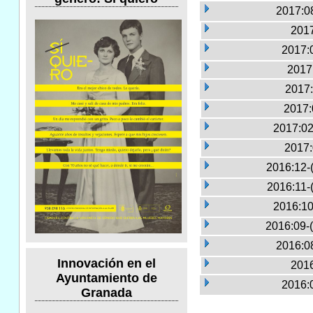
2017:0
2017
2017:0
2017
2017:
2017:
2017:02
2017:
2016:12-
2016:11-
2016:10
2016:09-
2016:0
Innovación en el
2016
Ayuntamiento de
2016:0
Granada