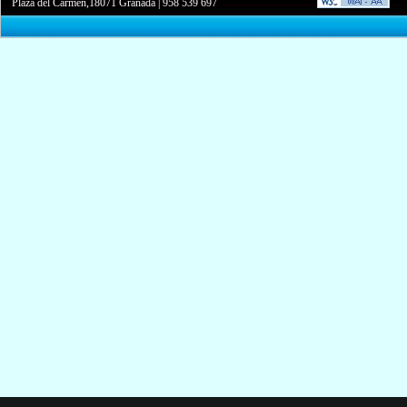
Plaza del Carmen,18071 Granada
|
958 539 697