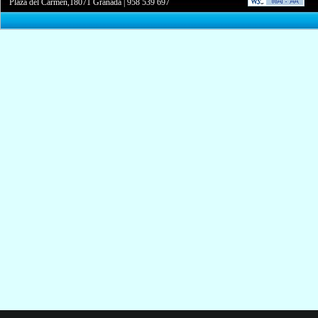
Plaza del Carmen,18071 Granada
|
958 539 697