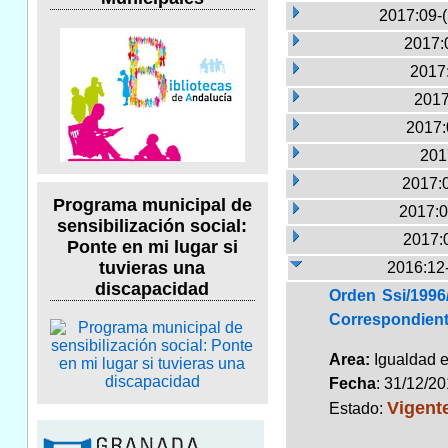
2017:09-
2017:
2017:
2017
2017:
201
2017:
Programa municipal de
2017:0
sensibilización social:
2017:
Ponte en mi lugar si
tuvieras una
2016:12
discapacidad
Orden Ssi/1996
Correspondient
Area:
Igualdad 
Fecha
: 31/12/2
Vigent
Estado: