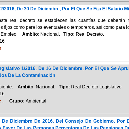
2/2016, De 30 De Diciembre, Por El Que Se Fija El Salario M
ste real decreto se establecen las cuantías que deberán r
es fijos como para los eventuales o temporeros, así como para 
,Empleo.
Ambito
: Nacional.
Tipo:
Real Decreto.
016
e
egislativo 1/2016, De 16 De Diciembre, Por El Que Se Ap
ados De La Contaminación
biente.
Ambito
: Nacional.
Tipo:
Real Decreto Legislativo.
016
e
.
Grupo:
Ambiental
 De Diciembre De 2016, Del Consejo De Gobierno, Por E
 A Favor De Las Personas Perceptoras De Las Pensiones De