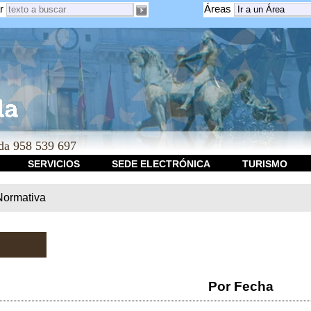
r
Áreas
a 958 539 697
SERVICIOS
SEDE ELECTRÓNICA
TURISMO
Normativa
Por Fecha