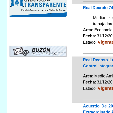
Real Decreto 74
Mediante e
trabajador
Area:
Economía
Fecha
: 31/12/2
Vigent
Estado:
Real Decreto L
Control Integr
Area:
Medio Am
Fecha
: 31/12/2
Vigent
Estado:
Acuerdo De 20
Extraordinario