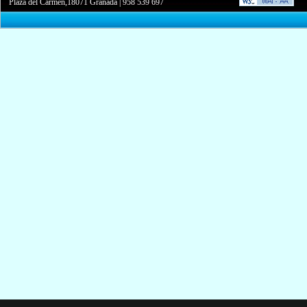
Plaza del Carmen,18071 Granada
|
958 539 697