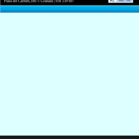
Plaza del Carmen,18071 Granada
|
958 539 697