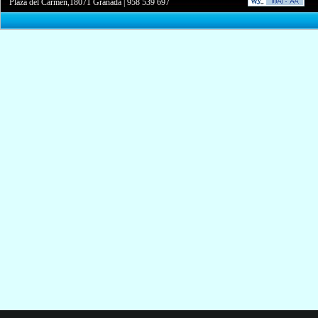
Plaza del Carmen,18071 Granada
|
958 539 697