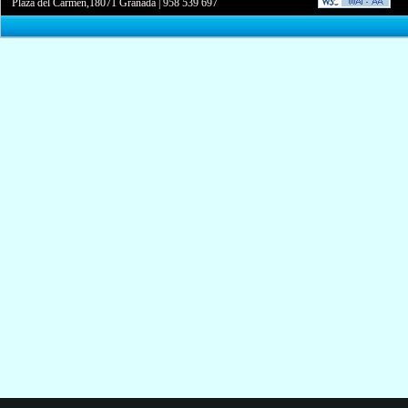
Plaza del Carmen,18071 Granada
|
958 539 697