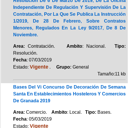
Resolución De 6 De Marzo De 2019, De La Oficina
Independiente De Regulación Y Supervisión De La
Contratación, Por La Que Se Publica La Instrucción
1/2019, De 28 De Febrero, Sobre Contratos
Menores, Regulados En La Ley 9/2017, De 8 De
Noviembre.
Area:
Contratación.
Ambito
: Nacional.
Tipo:
Resolución.
Fecha
: 07/03/2019
Vigente
Estado:
.
Grupo:
General
Tamaño:11 kb
Bases Del Vi Concurso De Decoración De Semana
Santa En Establecimientos Hosteleros Y Comercios
De Granada 2019
Area:
Comercio.
Ambito
: Local.
Tipo:
Bases.
Fecha
: 05/03/2019
Vigente
Estado: