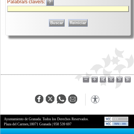
Palabra/s clave/s:
Ayuntamiento de Granada. Todos los Derechos Reservados.
Plaza del Carmen,18071 Granada
|
958 539 697