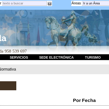
r
Áreas
a 958 539 697
SERVICIOS
SEDE ELECTRÓNICA
TURISMO
Normativa
Por Fecha