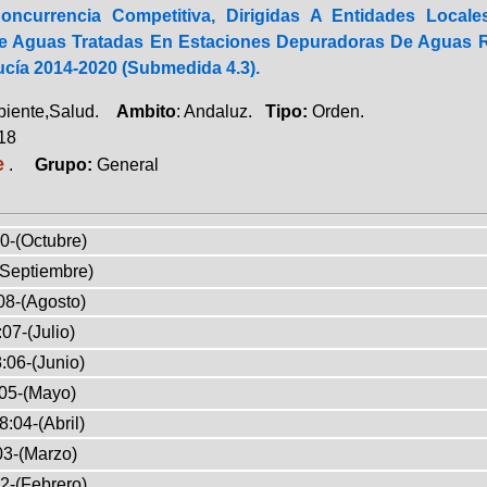
ncurrencia Competitiva, Dirigidas A Entidades Locale
e Aguas Tratadas En Estaciones Depuradoras De Aguas Re
ucía 2014-2020 (Submedida 4.3).
biente,Salud.
Ambito
: Andaluz.
Tipo:
Orden.
018
e
.
Grupo:
General
0-(Octubre)
(Septiembre)
08-(Agosto)
07-(Julio)
:06-(Junio)
05-(Mayo)
8:04-(Abril)
03-(Marzo)
2-(Febrero)