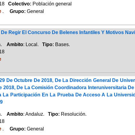
018
Colectivo:
Población general
e
.
Grupo:
General
De Regir El Concurso De Belenes Infantiles Y Motivos Nav
ón.
Ambito
: Local.
Tipo:
Bases.
018
e
29 De Octubre De 2018, De La Dirección General De Unive
 2018, De La Comisión Coordinadora Interuniversitaria De 
a La Participación En La Prueba De Acceso A La Univers
19
ón.
Ambito
: Andaluz.
Tipo:
Resolución.
018
e
.
Grupo:
General