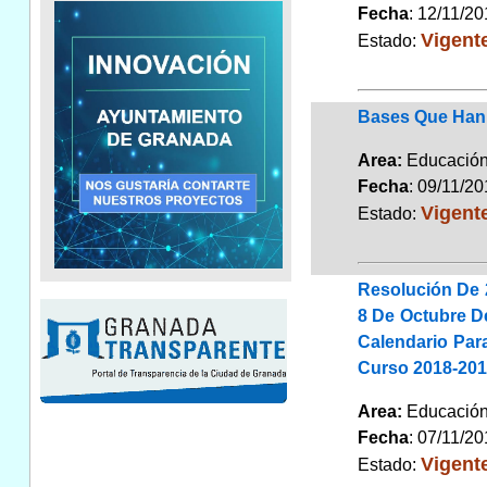
Fecha
: 12/11/2
Vigent
Estado:
Bases Que Han 
Area:
Educaci
Fecha
: 09/11/2
Vigent
Estado:
Resolución De 
8 De Octubre De
Calendario Par
Curso 2018-20
Area:
Educaci
Fecha
: 07/11/2
Vigent
Estado: