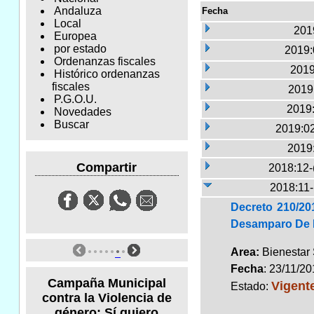
Andaluza
Fecha
Local
2019
Europea
por estado
2019:
Ordenanzas fiscales
2019
Histórico ordenanzas
fiscales
2019:
P.G.O.U.
2019:
Novedades
Buscar
2019:02
2019
Compartir
2018:12-
2018:11
Decreto 210/20
Desamparo De L
Area:
Bienestar
Fecha
: 23/11/2
Campaña Municipal
Vigent
Estado:
contra la Violencia de
género: Sí quiero