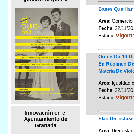
Bases Que Han 
Area:
Comerci
Fecha
: 22/11/2
Vigent
Estado:
Orden De 19 D
En Régimen De 
Materia De Viol
Area:
Igualdad 
Fecha
: 22/11/2
Vigent
Estado:
Innovación en el
Plan De Inclusi
Ayuntamiento de
Granada
Area:
Bienestar