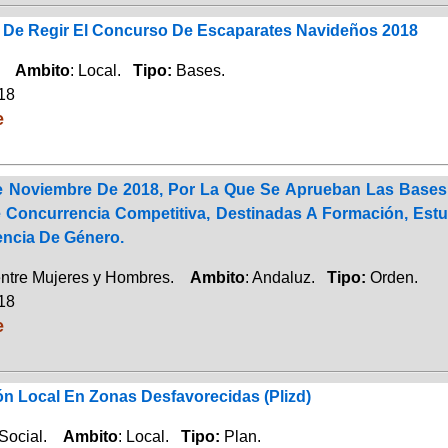
De Regir El Concurso De Escaparates Navideños 2018
o.
Ambito
: Local.
Tipo:
Bases.
018
e
e Noviembre De 2018, Por La Que Se Aprueban Las Bases
Concurrencia Competitiva, Destinadas A Formación, Estud
encia De Género.
entre Mujeres y Hombres.
Ambito
: Andaluz.
Tipo:
Orden.
018
e
ón Local En Zonas Desfavorecidas (Plizd)
 Social.
Ambito
: Local.
Tipo:
Plan.