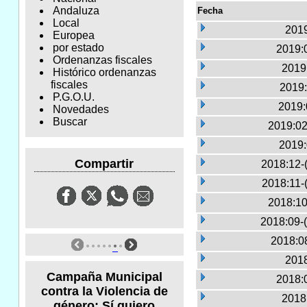
Andaluza
Fecha
Local
2019
Europea
por estado
2019:0
Ordenanzas fiscales
2019
Histórico ordenanzas
fiscales
2019:
P.G.O.U.
2019:
Novedades
Buscar
2019:02
2019:
Compartir
2018:12-
2018:11-
2018:10
2018:09-
2018:0
2018
Campaña Municipal
2018:0
contra la Violencia de
2018
género: Sí quiero