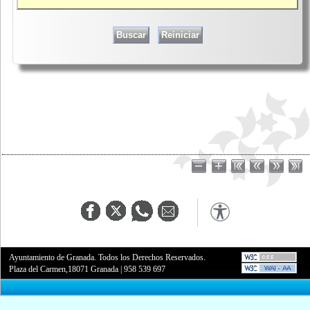
Ayuntamiento de Granada. Todos los Derechos Reservados.
Plaza del Carmen,18071 Granada
|
958 539 697