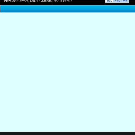
Plaza del Carmen,18071 Granada
|
958 539 697