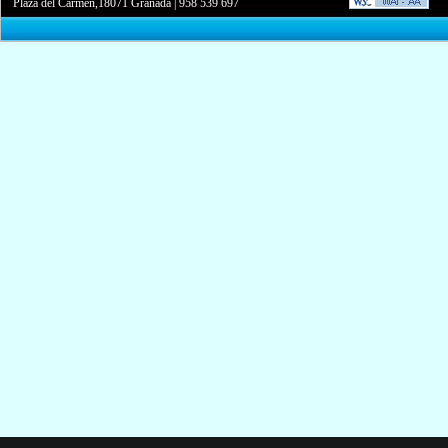
Plaza del Carmen,18071 Granada
|
958 539 697