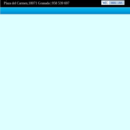
Plaza del Carmen,18071 Granada
|
958 539 697