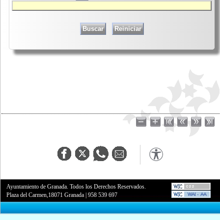
Ayuntamiento de Granada. Todos los Derechos Reservados.
Plaza del Carmen,18071 Granada
|
958 539 697