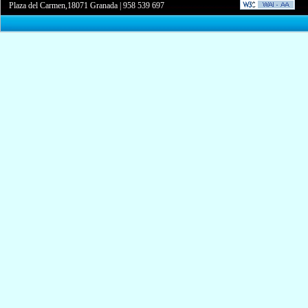
Plaza del Carmen,18071 Granada
|
958 539 697