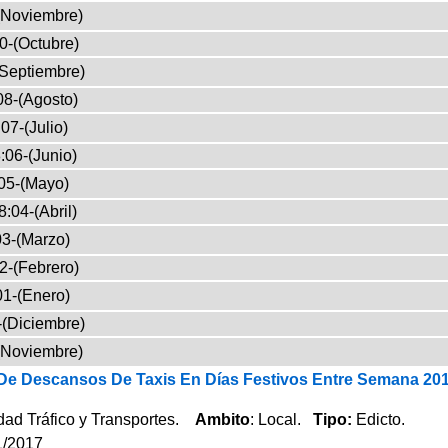
(Noviembre)
0-(Octubre)
Septiembre)
08-(Agosto)
07-(Julio)
:06-(Junio)
05-(Mayo)
:04-(Abril)
3-(Marzo)
2-(Febrero)
01-(Enero)
-(Diciembre)
(Noviembre)
De Descansos De Taxis En Días Festivos Entre Semana 20
dad Tráfico y Transportes.
Ambito
: Local.
Tipo:
Edicto.
1/2017