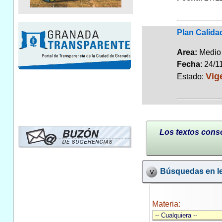
Plan Calida
Area:
Medio
Fecha
: 24/1
Vig
Estado:
Los textos conso
Búsquedas en le
Materia: