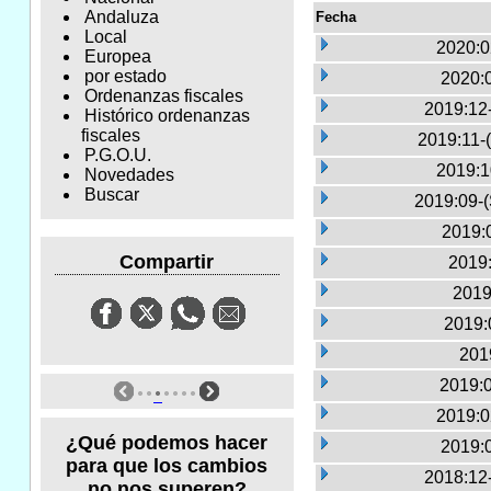
Andaluza
Fecha
Local
2020:0
Europea
por estado
2020:
Ordenanzas fiscales
2019:12
Histórico ordenanzas
fiscales
2019:11-
P.G.O.U.
2019:1
Novedades
Buscar
2019:09-(
2019:
Compartir
2019:
2019
2019:
2019
2019:0
2019:0
¿Qué podemos hacer
2019:
para que los cambios
2018:12
no nos superen?