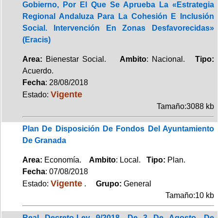
Gobierno, Por El Que Se Aprueba La «Estrategia
Regional Andaluza Para La Cohesión E Inclusión
Social. Intervención En Zonas Desfavorecidas»
(Eracis)
Area:
Bienestar Social.
Ambito
: Nacional.
Tipo:
Acuerdo.
Fecha
: 28/08/2018
Vigente
Estado:
Tamaño:3088 kb
Plan De Disposición De Fondos Del Ayuntamiento
De Granada
Area:
Economía.
Ambito
: Local.
Tipo:
Plan.
Fecha
: 07/08/2018
Vigente
Estado:
.
Grupo:
General
Tamaño:10 kb
Real Decreto-Ley 9/2018, De 3 De Agosto, De