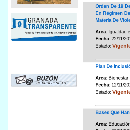
Orden De 19 D
En Régimen De 
Materia De Viol
Area:
Igualdad 
Fecha
: 22/11/2
Vigent
Estado:
Plan De Inclusi
Area:
Bienestar
Fecha
: 12/11/2
Vigent
Estado:
Bases Que Han 
Area:
Educaci