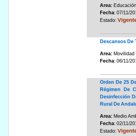
Area:
Educaci
Fecha
: 07/11/2
Vigent
Estado:
Descansos De T
Area:
Movilidad 
Fecha
: 06/11/2
Orden De 25 De
Régimen De Co
Desinfección D
Rural De Andal
Area:
Medio Am
Fecha
: 02/11/2
Vigent
Estado: