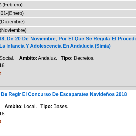
-(Febrero)
:01-(Enero)
(Diciembre)
-(Noviembre)
18, De 20 De Noviembre, Por El Que Se Regula El Proced
a Infancia Y Adolescencia En Andalucía (Simia)
 Social.
Ambito
: Andaluz.
Tipo:
Decretos.
018
e
De Regir El Concurso De Escaparates Navideños 2018
o.
Ambito
: Local.
Tipo:
Bases.
018
e