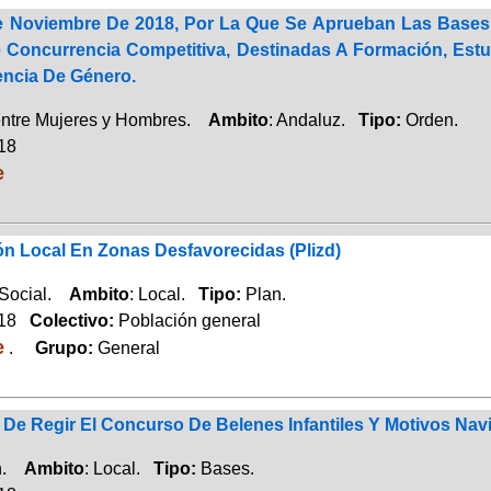
e Noviembre De 2018, Por La Que Se Aprueban Las Bases
Concurrencia Competitiva, Destinadas A Formación, Estud
encia De Género.
entre Mujeres y Hombres.
Ambito
: Andaluz.
Tipo:
Orden.
018
e
ón Local En Zonas Desfavorecidas (Plizd)
 Social.
Ambito
: Local.
Tipo:
Plan.
018
Colectivo:
Población general
e
.
Grupo:
General
De Regir El Concurso De Belenes Infantiles Y Motivos Nav
ón.
Ambito
: Local.
Tipo:
Bases.