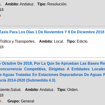
ón.
Ambito
: Andaluz.
Tipo:
Resolución.
018
e
axis Para Los Días 1 De Noviembre Y 6 De Diciembre 2018
Tráfico y Transportes.
Ambito
: Local.
Tipo:
Edicto.
018
 Octubre De 2018, Por La Que Se Aprueban Las Bases R
ncurrencia Competitiva, Dirigidas A Entidades Locale
e Aguas Tratadas En Estaciones Depuradoras De Aguas Re
ucía 2014-2020 (Submedida 4.3).
biente,Salud.
Ambito
: Andaluz.
Tipo:
Orden.
018
e
.
Grupo:
General