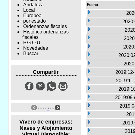
Andaluza
Fecha
Local
2020
Europea
por estado
2020:
Ordenanzas fiscales
2020
Histórico ordenanzas
fiscales
2020:
P.G.O.U.
2020:
Novedades
Buscar
2020:02
2020
Compartir
2019:12-
2019:11
2019:10
2019:09-
2019:0
2019
Vivero de empresas:
2019:
Naves y Alojamiento
2019
Virtual Disponible: