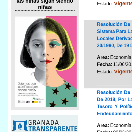
las niñas sigan siendo
Vigent
Estado:
niñas
Resolución De 
Sistema Para L
Locales Deriva
20/1990, De 19
Area:
Economí
Fecha
: 11/06/2
Vigent
Estado:
Resolución De 
De 2018, Por L
Tesoro Y Polít
Endeudamiento
Area:
Economí