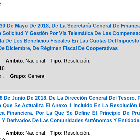
e
30 De Mayo De 2018, De La Secretaría General De Financia
a Solicitud Y Gestión Por Vía Telemática De Las Compens
da De Los Beneficios Fiscales En Las Cuotas Del Impuest
 De Diciembre, De Régimen Fiscal De Cooperativas
a.
Ambito
: Nacional.
Tipo:
Resolución.
018
e
.
Grupo:
General
8 De Junio De 2018, De La Dirección General Del Tesoro, 
a Que Se Actualiza El Anexo 1 Incluido En La Resolución 
ica Financiera, Por La Que Se Define El Principio De Pr
 Y Derivados De Las Comunidades Autónomas Y Entidade
a.
Ambito
: Nacional.
Tipo:
Resolución.