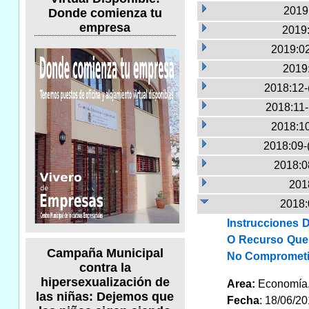
2019:
Donde comienza tu
empresa
2019:
2019:02
2019
2018:12-
2018:11
2018:10
2018:09-
2018:0
2018
2018:
Instrucciones 
O Recurso Que 
Campaña Municipal
No Compromet
contra la
hipersexualización de
Area:
Economí
las niñas: Dejemos que
Fecha
: 18/06/2