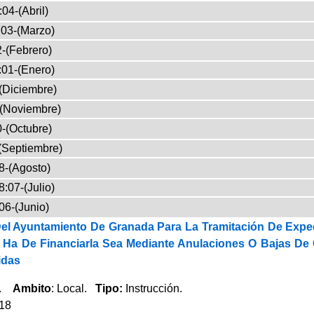
04-(Abril)
03-(Marzo)
-(Febrero)
:01-(Enero)
(Diciembre)
-(Noviembre)
-(Octubre)
(Septiembre)
8-(Agosto)
:07-(Julio)
06-(Junio)
Del Ayuntamiento De Granada Para La Tramitación De Expe
Ha De Financiarla Sea Mediante Anulaciones O Bajas De C
idas
a.
Ambito
: Local.
Tipo:
Instrucción.
018