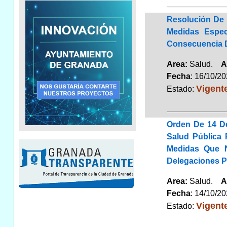
Resolución De 
Medidas Espec
Consecuencia D
Area:
Salud.
A
Fecha
: 16/10/2
Vigent
Estado:
Orden De 14 D
Salud Pública
Medidas Que N
Delegaciones P
Area:
Salud.
A
Fecha
: 14/10/2
Vigent
Estado: