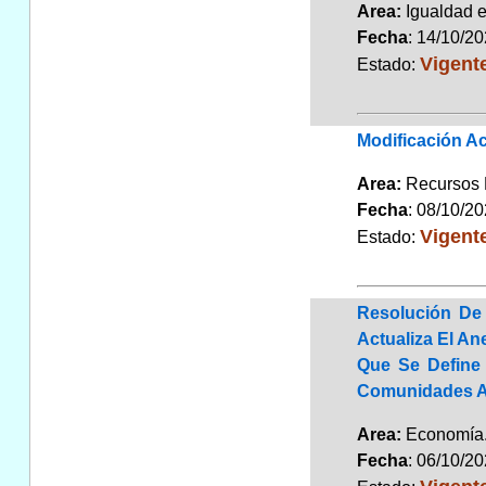
Area:
Igualdad 
Fecha
: 14/10/2
Vigent
Estado:
Modificación Ac
Area:
Recursos
Fecha
: 08/10/2
Vigent
Estado:
Resolución De 
Actualiza El An
Que Se Define 
Comunidades A
Area:
Economí
Fecha
: 06/10/2