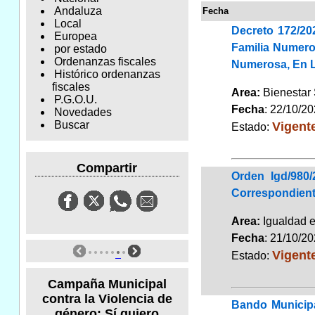
Andaluza
Fecha
Local
Decreto 172/20
Europea
Familia Numero
por estado
Ordenanzas fiscales
Numerosa, En 
Histórico ordenanzas
fiscales
Area:
Bienestar
P.G.O.U.
Fecha
: 22/10/2
Novedades
Vigent
Buscar
Estado:
Compartir
Orden Igd/980
Correspondient
Area:
Igualdad 
Fecha
: 21/10/2
Vigent
Estado:
Campaña Municipal
contra la Violencia de
Bando Municipa
género: Sí quiero