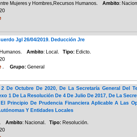
entre Mujeres y Hombres,Recursos Humanos.
Ambito
: Nacio
020
e
uerdo Jgl 26/04/2019. Deducción Jre
 Humanos.
Ambito
: Local.
Tipo:
Edicto.
020
e
.
Grupo:
General
2 De Octubre De 2020, De La Secretaría General Del Te
exo 1 De La Resolución De 4 De Julio De 2017, De La Secret
El Principio De Prudencia Financiera Aplicable A Las
utónomas Y Entidades Locales
a.
Ambito
: Nacional.
Tipo:
Resolución.
020