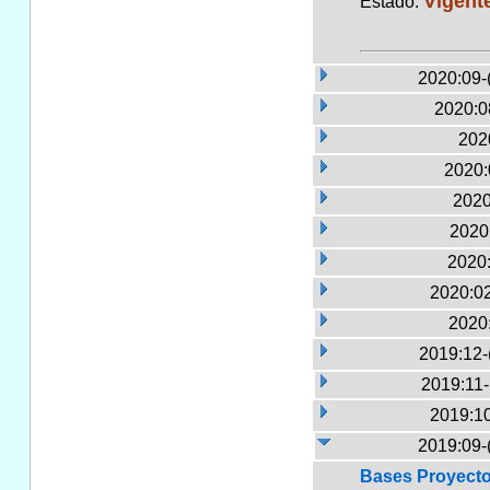
Vigent
Estado:
2020:09-
2020:0
2020
2020:
2020
2020:
2020:
2020:02
2020
2019:12-
2019:11
2019:10
2019:09-
Bases Proyecto