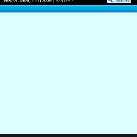
Plaza del Carmen,18071 Granada
|
958 539 697