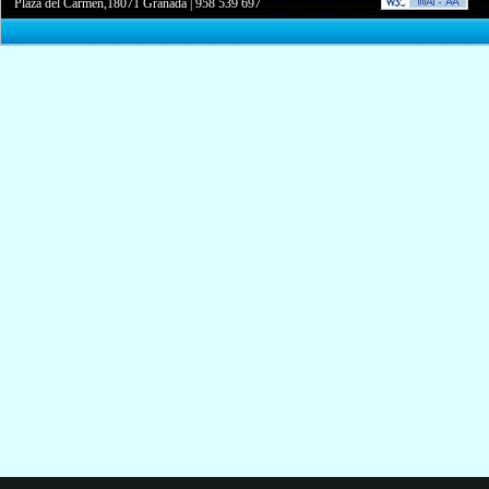
Plaza del Carmen,18071 Granada
|
958 539 697