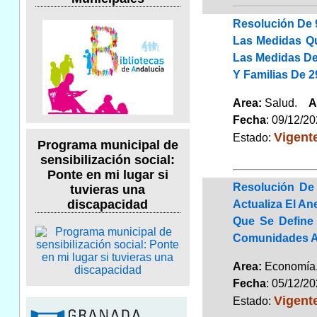
Resolución De 9
Las Medidas Qu
Las Medidas De 
Y Familias De 
Area:
Salud.
A
Fecha
: 09/12/2
Vigent
Estado:
Programa municipal de
sensibilización social:
Ponte en mi lugar si
Resolución De 
tuvieras una
discapacidad
Actualiza El An
Que Se Define 
Comunidades A
Area:
Economí
Fecha
: 05/12/2
Vigent
Estado: