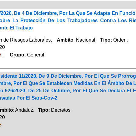
/2020, De 4 De Diciembre, Por La Que Se Adapta En Funció
obre La Protección De Los Trabajadores Contra Los Ri
nte El Trabajo
n de Riesgos Laborales.
Ambito
: Nacional.
Tipo:
Orden.
020
e
.
Grupo:
General
sidente 11/2020, De 9 De Diciembre, Por El Que Se Prorro
mbre, Por El Que Se Establecen Medidas En El Ámbito De
to 926/2020, De 25 De Octubre, Por El Que Se Declara El
usadas Por El Sars-Cov-2
mbito
: Andaluz.
Tipo:
Decretos.
020
e