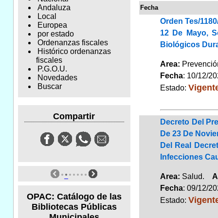
Andaluza
Fecha
Local
Orden Tes/1180
Europea
12 De Mayo, S
por estado
Ordenanzas fiscales
Biológicos Dura
Histórico ordenanzas
fiscales
Area:
Prevenció
P.G.O.U.
Fecha
: 10/12/2
Novedades
Vigent
Buscar
Estado:
Compartir
Decreto Del Pre
De 23 De Novie
Del Real Decre
Infecciones Ca
Area:
Salud.
A
Fecha
: 09/12/2
OPAC: Catálogo de las
Vigent
Estado:
Bibliotecas Públicas
Municipales