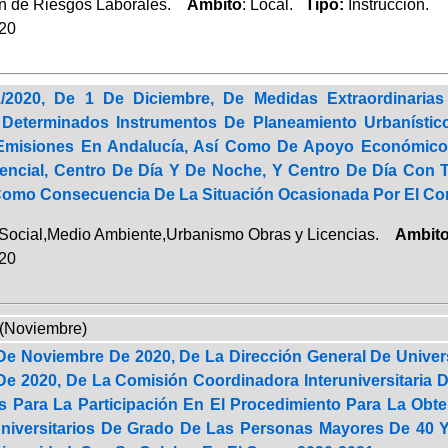
n de Riesgos Laborales.
Ambito
: Local.
Tipo:
Instrucción.
020
1/2020, De 1 De Diciembre, De Medidas Extraordinaria
 Determinados Instrumentos De Planeamiento Urbanístic
Emisiones En Andalucía, Así Como De Apoyo Económico 
encial, Centro De Día Y De Noche, Y Centro De Día Con 
omo Consecuencia De La Situación Ocasionada Por El Cor
 Social,Medio Ambiente,Urbanismo Obras y Licencias.
Ambit
020
-(Noviembre)
De Noviembre De 2020, De La Dirección General De Univer
De 2020, De La Comisión Coordinadora Interuniversitaria 
s Para La Participación En El Procedimiento Para La Obt
niversitarios De Grado De Las Personas Mayores De 40 Y