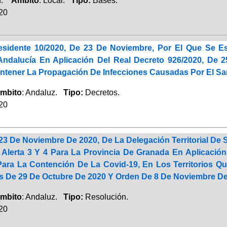
ón.
Ambito
: Local.
Tipo:
Bases.
020
residente 10/2020, De 23 De Noviembre, Por El Que Se 
dalucía En Aplicación Del Real Decreto 926/2020, De 2
ntener La Propagación De Infecciones Causadas Por El Sa
mbito
: Andaluz.
Tipo:
Decretos.
020
23 De Noviembre De 2020, De La Delegación Territorial De
 Alerta 3 Y 4 Para La Provincia De Granada En Aplicaci
Para La Contención De La Covid-19, En Los Territorios Q
s De 29 De Octubre De 2020 Y Orden De 8 De Noviembre De 
mbito
: Andaluz.
Tipo:
Resolución.
020