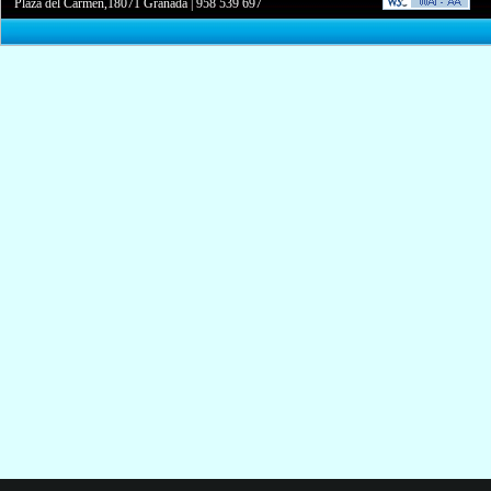
Plaza del Carmen,18071 Granada
|
958 539 697