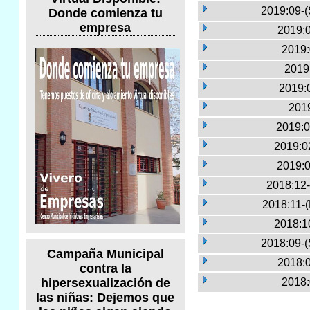
2019:09-(
Donde comienza tu
empresa
2019:0
2019:
2019
2019:
2019
2019:0
2019:0
2019:0
2018:12-
2018:11-
2018:1
2018:09-(
Campaña Municipal
2018:0
contra la
2018:
hipersexualización de
las niñas: Dejemos que