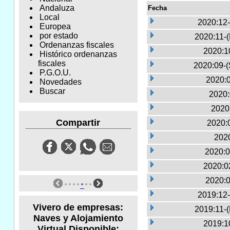
Andaluza
Fecha
Local
2020:12-
Europea
por estado
2020:11-
Ordenanzas fiscales
2020:1
Histórico ordenanzas
fiscales
2020:09-(
P.G.O.U.
2020:0
Novedades
Buscar
2020:
2020
Compartir
2020:
2020
2020:0
2020:0
2020:0
2019:12-
Vivero de empresas:
2019:11-
Naves y Alojamiento
2019:1
Virtual Disponible: