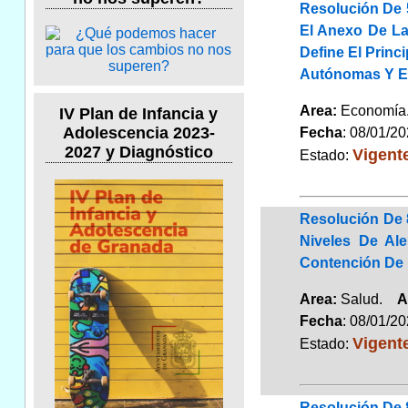
Resolución De 5
El Anexo De La
Define El Prin
Autónomas Y En
Area:
Economí
IV Plan de Infancia y
Adolescencia 2023-
Fecha
: 08/01/2
2027 y Diagnóstico
Vigent
Estado:
Resolución De 
Niveles De Al
Contención De 
Area:
Salud.
A
Fecha
: 08/01/2
Vigent
Estado:
Resolución De 8