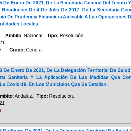
 De Enero De 2021, De La Secretaría General Del Tesoro Y 
 Resolución De 4 De Julio De 2017, De La Secretaría Gene
cipio De Prudencia Financiera Aplicable A Las Operacion
tidades Locales.
a.
Ambito
: Nacional.
Tipo:
Resolución.
021
e
.
Grupo:
General
8 De Enero De 2021, De La Delegación Territorial De Salu
erta Sanitaria Y La Aplicación De Las Medidas Que Co
La Covid-19, En Los Municipios Que Se Detallan.
mbito
: Andaluz.
Tipo:
Resolución.
021
e
 De Enero De 2021, De La Delegación Territorial De Salud