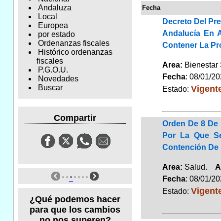
Andaluza
Fecha
Local
Decreto Del Pr
Europea
Andalucía En A
por estado
Ordenanzas fiscales
Contener La Pr
Histórico ordenanzas
fiscales
Area:
Bienestar
P.G.O.U.
Fecha
: 08/01/2
Novedades
Vigent
Buscar
Estado:
Compartir
Orden De 8 De 
Por La Que Se
Contención De 
Area:
Salud.
A
Fecha
: 08/01/2
Vigent
Estado:
¿Qué podemos hacer
para que los cambios
no nos superen?