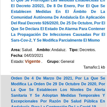
El Que Se Prorrogan Las Medidas Establecidas En
El Decreto 2/2021, De 8 De Enero, Por El Que Se
Establecen Medidas En El Ámbito De La
Comunidad Autónoma De Andalucía En Aplicación
Del Real Decreto 926/2020, De 25 De Octubre, Por El
Que Se Declara El Estado De Alarma Para Contener
La Propagación De Infecciones Causadas Por El
Sars-Cov-2, Y Se Modifica Parcialmente El Mismo
Area:
Salud.
Ambito
: Andaluz.
Tipo:
Decretos.
Fecha
: 04/03/2021
Vigente
Estado:
.
Grupo:
General
Tamaño:1 kb
Orden De 4 De Marzo De 2021, Por La Que Se
Modifica La Orden De 29 De Octubre De 2020, Por
La Que Se Establecen Los Niveles De Alerta
Sanitaria Y Se Adoptan Medidas Temporales Y
Excepcionales Por Razón De Salud Pública En
Andalucía, Para La Contención De La Covid-19.