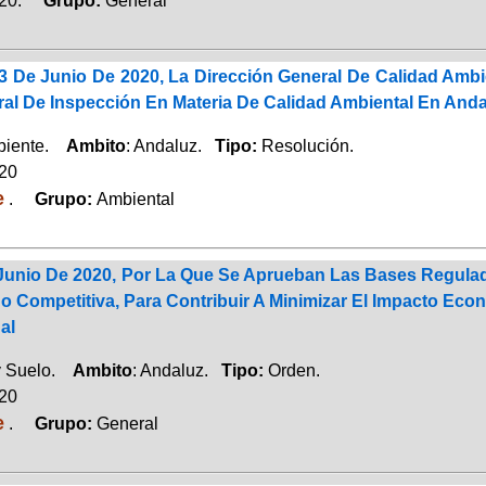
020.
Grupo:
General
3 De Junio De 2020, La Dirección General De Calidad Ambi
al De Inspección En Materia De Calidad Ambiental En Anda
biente.
Ambito
: Andaluz.
Tipo:
Resolución.
020
e
.
Grupo:
Ambiental
Junio De 2020, Por La Que Se Aprueban Las Bases Regula
 Competitiva, Para Contribuir A Minimizar El Impacto Econ
al
y Suelo.
Ambito
: Andaluz.
Tipo:
Orden.
020
e
.
Grupo:
General