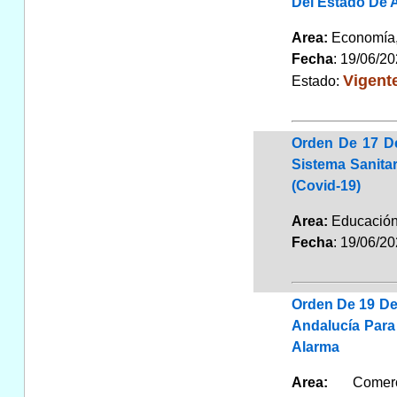
Del Estado De 
Area:
Economía,
Fecha
: 19/06/2
Vigent
Estado:
Orden De 17 De
Sistema Sanita
(Covid-19)
Area:
Educaci
Fecha
: 19/06/2
Orden De 19 De
Andalucía Para
Alarma
Area:
Comercio,