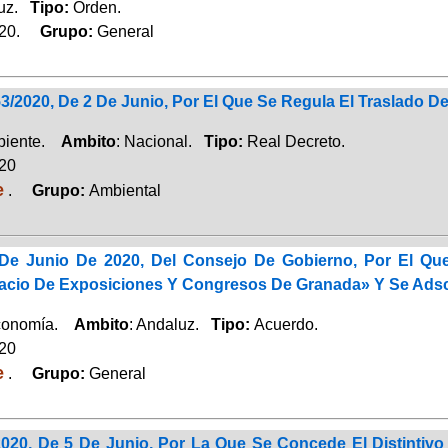
luz.
Tipo:
Orden.
020.
Grupo:
General
3/2020, De 2 De Junio, Por El Que Se Regula El Traslado De 
biente.
Ambito
: Nacional.
Tipo:
Real Decreto.
020
e
.
Grupo:
Ambiental
e Junio De 2020, Del Consejo De Gobierno, Por El Que 
acio De Exposiciones Y Congresos De Granada» Y Se Adscr
Economía.
Ambito
: Andaluz.
Tipo:
Acuerdo.
020
e
.
Grupo:
General
2020, De 5 De Junio, Por La Que Se Concede El Distintiv