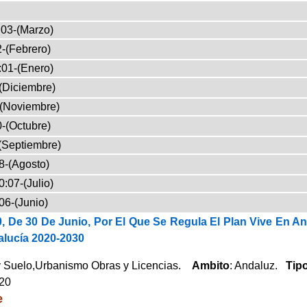
03-(Marzo)
-(Febrero)
:01-(Enero)
(Diciembre)
-(Noviembre)
-(Octubre)
(Septiembre)
8-(Agosto)
:07-(Julio)
06-(Junio)
, De 30 De Junio, Por El Que Se Regula El Plan Vive En An
lucía 2020-2030
y Suelo,Urbanismo Obras y Licencias.
Ambito
: Andaluz.
Tip
020
e