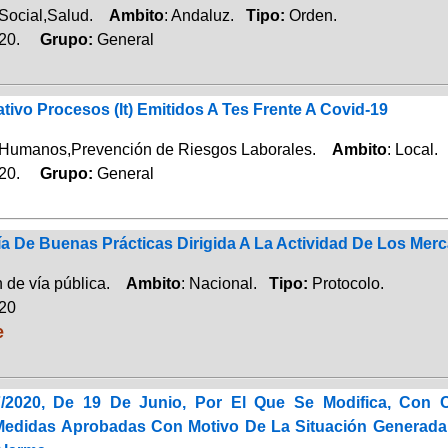
 Social,Salud.
Ambito
: Andaluz.
Tipo:
Orden.
020.
Grupo:
General
ativo Procesos (It) Emitidos A Tes Frente A Covid-19
Humanos,Prevención de Riesgos Laborales.
Ambito
: Local
020.
Grupo:
General
ía De Buenas Prácticas Dirigida A La Actividad De Los Mer
 de vía pública.
Ambito
: Nacional.
Tipo:
Protocolo.
020
e
/2020, De 19 De Junio, Por El Que Se Modifica, Con C
edidas Aprobadas Con Motivo De La Situación Generada Po