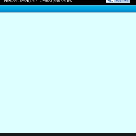
Plaza del Carmen,18071 Granada
|
958 539 697