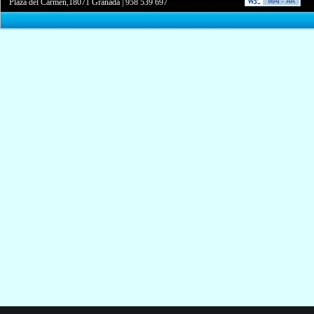
Plaza del Carmen,18071 Granada
|
958 539 697