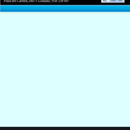
Plaza del Carmen,18071 Granada
|
958 539 697