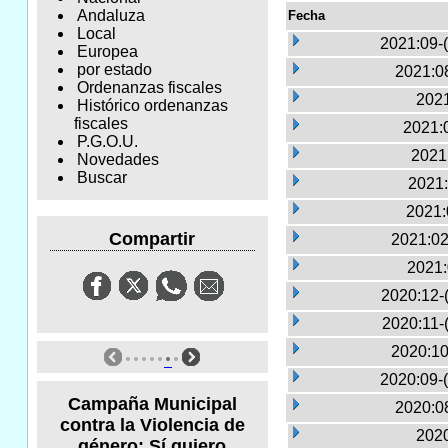
Andaluza
Fecha
Local
2021:09-
Europea
por estado
2021:0
Ordenanzas fiscales
2021
Histórico ordenanzas
fiscales
2021:0
P.G.O.U.
2021
Novedades
Buscar
2021:
2021:
Compartir
2021:02
2021:
2020:12-
2020:11-
2020:10
2020:09-
Campaña Municipal
2020:0
contra la Violencia de
2020
género: Sí quiero