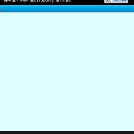
Plaza del Carmen,18071 Granada
|
958 539 697