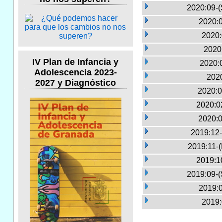
2020:09-(
2020:0
2020:
2020
IV Plan de Infancia y
2020:
Adolescencia 2023-
2020
2027 y Diagnóstico
2020:0
2020:0
2020:0
2019:12-
2019:11-
2019:1
2019:09-(
2019:0
2019: