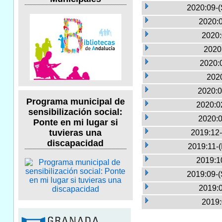
2020:09-(
2020:0
2020:
2020
2020:
2020
2020:0
Programa municipal de
2020:0
sensibilización social:
2020:0
Ponte en mi lugar si
tuvieras una
2019:12-
discapacidad
2019:11-
2019:1
2019:09-(
2019:0
2019: