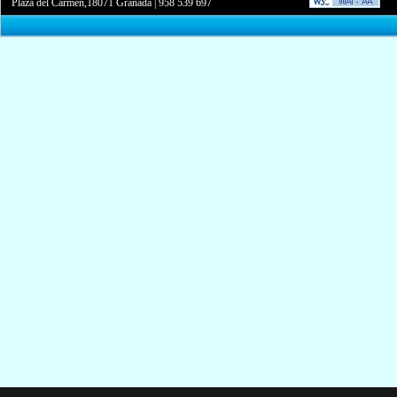
Plaza del Carmen,18071 Granada
|
958 539 697