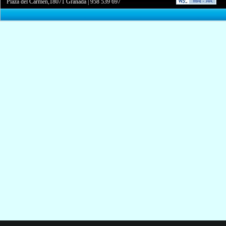
Plaza del Carmen,18071 Granada
|
958 539 697