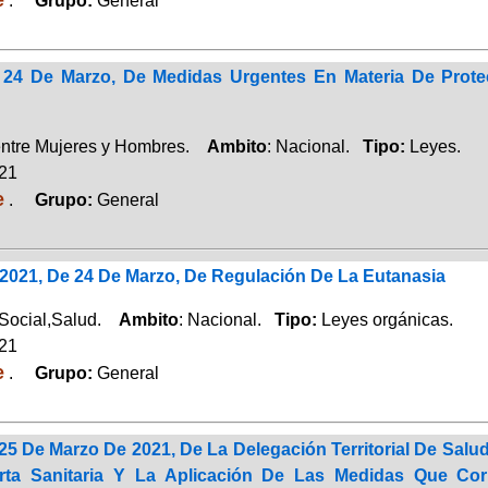
.
Grupo:
General
 24 De Marzo, De Medidas Urgentes En Materia De Protec
entre Mujeres y Hombres.
Ambito
: Nacional.
Tipo:
Leyes.
021
e
.
Grupo:
General
/2021, De 24 De Marzo, De Regulación De La Eutanasia
 Social,Salud.
Ambito
: Nacional.
Tipo:
Leyes orgánicas.
021
e
.
Grupo:
General
25 De Marzo De 2021, De La Delegación Territorial De Sal
erta Sanitaria Y La Aplicación De Las Medidas Que Co