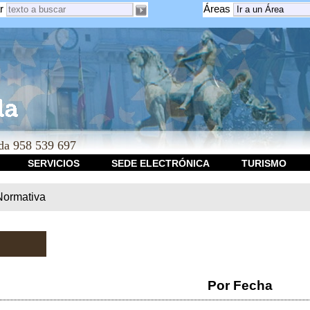
r
Áreas
a 958 539 697
SERVICIOS
SEDE ELECTRÓNICA
TURISMO
Normativa
Por Fecha