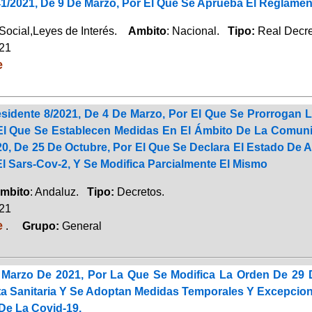
1/2021, De 9 De Marzo, Por El Que Se Aprueba El Reglament
Social,Leyes de Interés.
Ambito
: Nacional.
Tipo:
Real Decre
021
e
esidente 8/2021, De 4 De Marzo, Por El Que Se Prorrogan 
El Que Se Establecen Medidas En El Ámbito De La Comuni
20, De 25 De Octubre, Por El Que Se Declara El Estado De
l Sars-Cov-2, Y Se Modifica Parcialmente El Mismo
mbito
: Andaluz.
Tipo:
Decretos.
021
e
.
Grupo:
General
Marzo De 2021, Por La Que Se Modifica La Orden De 29 
rta Sanitaria Y Se Adoptan Medidas Temporales Y Excepcio
De La Covid-19.