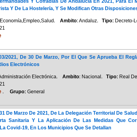
ermandades Y Cofradías De Andalucía En 2021, Para El M
sta Y De La Hostelería, Y Se Modifican Otras Disposicione
,Economía,Empleo,Salud.
Ambito
: Andaluz.
Tipo:
Decreto-L
021
e
03/2021, De 30 De Marzo, Por El Que Se Aprueba El Reg
dios Electrónicos
 Administración Electrónica.
Ambito
: Nacional.
Tipo:
Real De
021
e
.
Grupo:
General
31 De Marzo De 2021, De La Delegación Territorial De Sal
erta Sanitaria Y La Aplicación De Las Medidas Que Co
La Covid-19, En Los Municipios Que Se Detallan