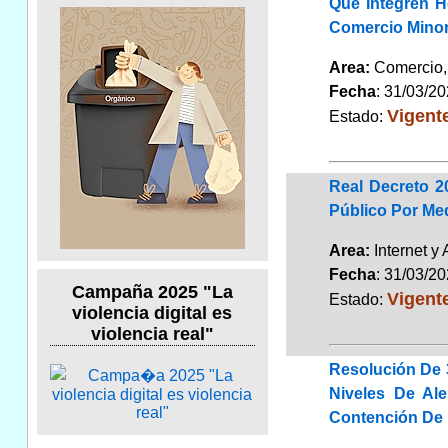
Que Integren H
Comercio Minori
Area:
Comercio
Fecha
: 31/03/2
Vigent
Estado:
Real Decreto 2
Público Por Me
Area:
Internet y
Fecha
: 31/03/2
Campaña 2025 "La
Vigent
Estado:
violencia digital es
violencia real"
Resolución De 
Niveles De Al
Contención De 