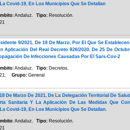
La Covid-19, En Los Municipios Que Se Detallan
mbito
: Andaluz.
Tipo:
Resolución.
021
esidente 9/2021, De 18 De Marzo, Por El Que Se Estable
n Aplicación Del Real Decreto 926/2020, De 25 De Octubr
opagación De Infecciones Causadas Por El Sars-Cov-2
mbito
: Andaluz.
Tipo:
Decretos.
021.
Grupo:
General
18 De Marzo De 2021, De La Delegación Territorial De Sal
erta Sanitaria Y La Aplicación De Las Medidas Que Co
La Covid-19, En Los Municipios Que Se Detallan.
mbito
: Andaluz.
Tipo:
Resolución.
021