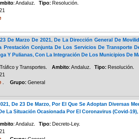
mbito
: Andaluz.
Tipo:
Resolución.
021
e
23 De Marzo De 2021, De La Dirección General De Movilid
 La Prestación Conjunta De Los Servicios De Transporte 
ga Y Pulianas, Con La Integración De Los Municipios De M
Tráfico y Transportes.
Ambito
: Andaluz.
Tipo:
Resolución.
021
e
.
Grupo:
General
2021, De 23 De Marzo, Por El Que Se Adoptan Diversas Me
e La Situación Ocasionada Por El Coronavirus (Covid-19),
mbito
: Andaluz.
Tipo:
Decreto-Ley.
021
e