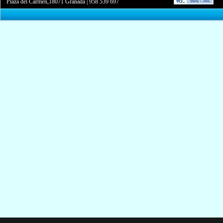
Plaza del Carmen,18071 Granada
|
958 539 697