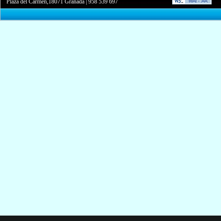
Plaza del Carmen,18071 Granada
|
958 539 697