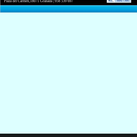
Plaza del Carmen,18071 Granada
|
958 539 697