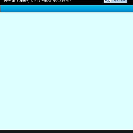
Plaza del Carmen,18071 Granada
|
958 539 697