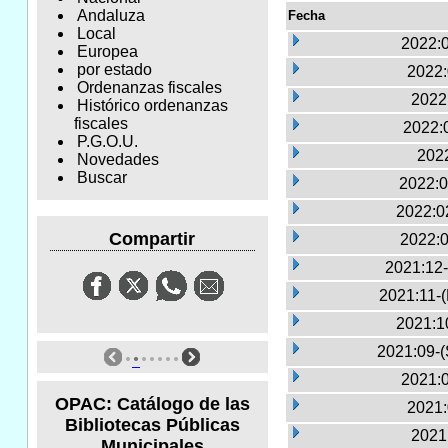
Andaluza
Fecha
Local
2022:0
Europea
por estado
2022:
Ordenanzas fiscales
2022
Histórico ordenanzas
fiscales
2022:
P.G.O.U.
2022
Novedades
Buscar
2022:0
2022:0
Compartir
2022:0
2021:12-
2021:11-
2021:1
2021:09-(
2021:0
OPAC: Catálogo de las
2021:
Bibliotecas Públicas
2021
Municipales