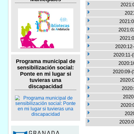
2021:
2021
2021:0
2021:0
2021:0
2020:12-
2020:11-
Programa municipal de
2020:1
sensibilización social:
2020:09-(
Ponte en mi lugar si
tuvieras una
2020:0
discapacidad
2020:
2020
2020:
2020
2020:0