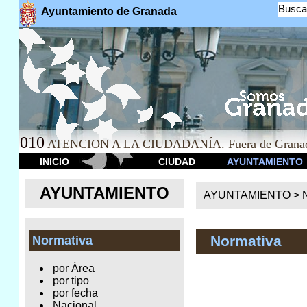
Busca
Ayuntamiento de Granada
010
ATENCION A LA CIUDADANÍA. Fuera de Granad
INICIO
CIUDAD
AYUNTAMIENTO
AYUNTAMIENTO
AYUNTAMIENTO >
Normativa
Normativa
por Área
por tipo
por fecha
Nacional